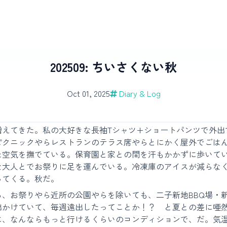
202509: ちいさくない秋
Oct 01, 2025
Diary & Log
増えてきた。私の大好きな長袖Tシャツ+ショートパンツで外出
ピクニックやらレストランのテラス席やらとにかく屋外でごは
た空気を撫でている。保育園と家との間を汗もかかずに歩いて
な大人とでお祭りに足を運んでいる。冷凍庫のアイスが減らな
ってくる。秋だ。
ろ、お祭りやら近所の公園やらを除いても、二子新地BBQ場・
出かけていて、毎週遠出したってことか！？ と夏との差に唖
に、なんならもっと行けるくらいのコンディションで、だ。気