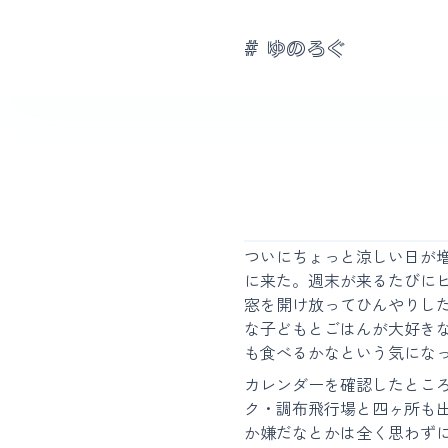
# ゆのろぐ
ついにちょっと涼しい日が
に来た。週末が来るたびに
窓を開け放ってひんやりし
な子どもとごはんが大好き
も食べるかなという気にな
カレンダーを確認したとこ
ク・調布飛行場と四ヶ所も
か嫌だなとかは全く思わず