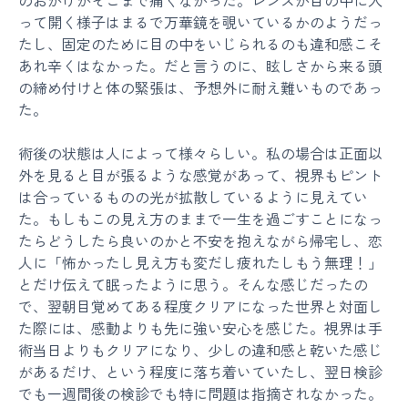
のおかげかそこまで痛くなかった。レンズが目の中に入
って開く様子はまるで万華鏡を覗いているかのようだっ
たし、固定のために目の中をいじられるのも違和感こそ
あれ辛くはなかった。だと言うのに、眩しさから来る頭
の締め付けと体の緊張は、予想外に耐え難いものであっ
た。
術後の状態は人によって様々らしい。私の場合は正面以
外を見ると目が張るような感覚があって、視界もピント
は合っているものの光が拡散しているように見えてい
た。もしもこの見え方のままで一生を過ごすことになっ
たらどうしたら良いのかと不安を抱えながら帰宅し、恋
人に「怖かったし見え方も変だし疲れたしもう無理！」
とだけ伝えて眠ったように思う。そんな感じだったの
で、翌朝目覚めてある程度クリアになった世界と対面し
た際には、感動よりも先に強い安心を感じた。視界は手
術当日よりもクリアになり、少しの違和感と乾いた感じ
があるだけ、という程度に落ち着いていたし、翌日検診
でも一週間後の検診でも特に問題は指摘されなかった。