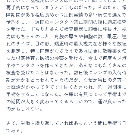
していて、乱視用のレンズは目の中で回転してしまうと
再手術になってしまうというものだった。そのため、保
障期間がある程度長めかつ症例実績の多い病院を選んで
予約をし、一週間のコンタクト禁止期間の後に適応検査
を受けた。ずらりと並んだ検査機器に順番に腰掛け、視
力はもちろんのこと、角膜の厚さや細胞の数、眼圧、瞳
孔のサイズ、目の形、矯正時の最大視力など様々な数値
を測定し、特に問題がなさそうであれば更に散瞳薬を使
った眼底検査と医師の診察を受ける。今まで何度もメガ
ネやコンタクトを作ってきたが、あんなにもたくさんの
検査を受けたことはなかった。数日後にレンズの入荷時
期が分かると言われていたのだが、なぜか当日の夕方に
は電話がかかってきてすぐ届くと言われ、約一週間後に
手術をすることになった。在庫の有無によって手術まで
の期間が大きく変わってくるらしいので、運が良かった
のかもしれない。
さて、労働を繰り返していればあっという間に手術当日
である。