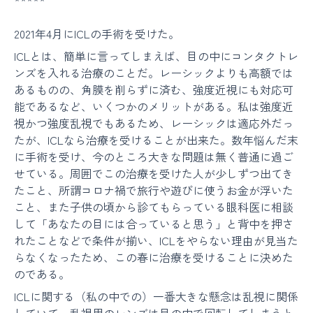
*****
2021年4月にICLの手術を受けた。
ICLとは、簡単に言ってしまえば、目の中にコンタクトレ
ンズを入れる治療のことだ。レーシックよりも高額では
あるものの、角膜を削らずに済む、強度近視にも対応可
能であるなど、いくつかのメリットがある。私は強度近
視かつ強度乱視でもあるため、レーシックは適応外だっ
たが、ICLなら治療を受けることが出来た。数年悩んだ末
に手術を受け、今のところ大きな問題は無く普通に過ご
せている。周囲でこの治療を受けた人が少しずつ出てき
たこと、所謂コロナ禍で旅行や遊びに使うお金が浮いた
こと、また子供の頃から診てもらっている眼科医に相談
して「あなたの目には合っていると思う」と背中を押さ
れたことなどで条件が揃い、ICLをやらない理由が見当た
らなくなったため、この春に治療を受けることに決めた
のである。
ICLに関する（私の中での）一番大きな懸念は乱視に関係