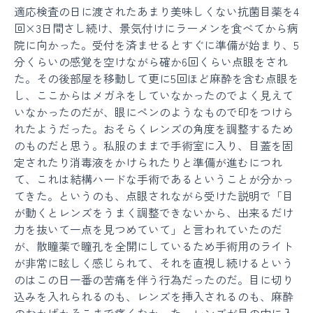
適応検査の日に渡されたあまり美味しくない抗菌目薬を4
回×3日間さし続け、景気付けにラーメンを食べてから病
院に向かった。受付を済ませるとすぐに準備が始まり、5
分くらいの感覚を空けながら確か6回くらい点眼をされ
た。その後部屋を移動して更に5回ほど麻酔を含む点眼を
し、ここからはメガネをしていなかったのでよく見えて
いなかったのだが、眼にペンのようなもので印をつけら
れたようだった。おそらくレンズの角度を調整するため
のものだと思う。私服のままで手術室に入り、目蓋を固
定されたり消毒液をかけられたりと準備が進むにつれ
て、これは結構ハードな手術であるということが分かっ
てきた。というのも、点眼されながら受けた説明で「目
が動くとレンズをうまく調整できないから、出来るだけ
力を抜いて一点を見つめていて」と言われていたのだ
が、散瞳薬で瞳孔を全開にしているため手術用のライト
が非常に眩しく感じられて、それを直視し続けるという
のはこの日一番の苦痛を伴う行為だったのだ。目に切り
込みを入れられるのも、レンズを挿入されるのも、麻酔