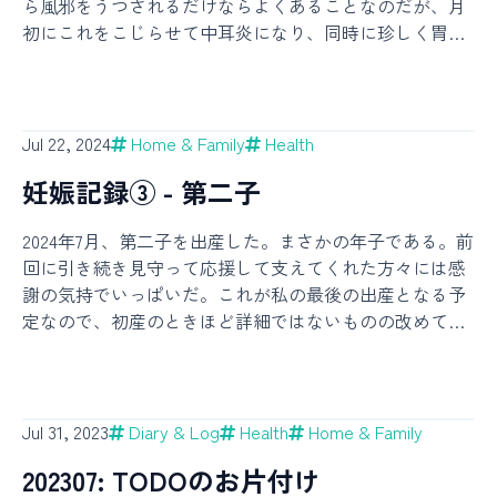
ら風邪をうつされるだけならよくあることなのだが、月
初にこれをこじらせて中耳炎になり、同時に珍しく胃腸
炎にもかかる（これも多分子から）、というまさに泣き
っ面に蜂状態だったのだ。大人なのに中耳炎になり激痛
で病休、耳鼻科で鼓膜切開までしてもらって今も耳から
謎の液体を垂れ流し続けている。上の子からは「だいす
Jul 22, 2024
Home & Family
Health
きなママなのに耳からお汁だしてちゃダメ😭😭」と謎の
妊娠記録③ - 第二子
注意を受けた。耳だれは解釈違いってこと？— YUKI
(@yukidmy) June 5, 2026 夜中に痛みで飛び起きて、大人
2024年7月、第二子を出産した。まさかの年子である。前
でも中耳炎になることがあるなんて知らなかったから
回に引き続き見守って応援して支えてくれた方々には感
「耳の……ガン！？」と謎に怯えながらロキソニンを飲
謝の気持でいっぱいだ。これが私の最後の出産となる予
み、朝イチで耳鼻科に駆け込んだ。鼓膜切開のおかげも
定なので、初産のときほど詳細ではないものの改めて記
あり痛みは数日で引いたものの、耳閉感がずーっと残っ
録を残しておこうと思う。新生児はやはりほわほわとし
ていて、月末の今でも鼻をすすったりあくびをしたりす
た不思議な存在だ。前回と大きく違うのは約一年後の姿
るたびに耳がバリバリ言っている。人の話が少し聞こえ
が横にあるということで、第二子のまだ何もわかってい
づらいし常にちょっと頭が重くて疲れる。勘弁して。耳
ない可愛らしい様子を見るにつけ第一子の当時の様子が
鼻科ではもうちょっとで治りそうだよ〜と言われ続けて
Jul 31, 2023
Diary & Log
Health
Home & Family
思い出され、成長を感じてちょっと嬉しくもなる、とい
いるのに治らない。ちなみに月末にもう一回鼻風邪をも
202307: TODOのお片付け
う謎の一挙両得な生活を送っている。今が人生のボーナ
らったりもした。勘弁して。が、ひとつだけ朗報があっ