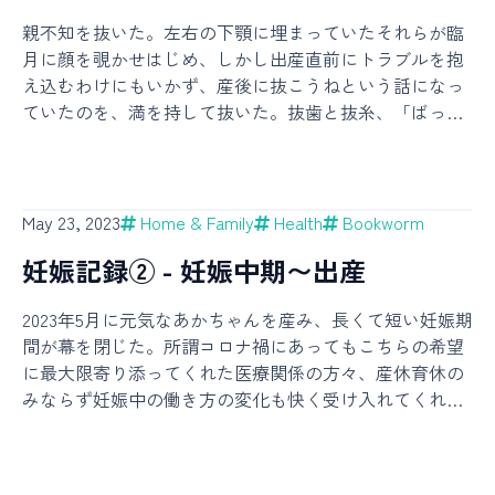
スステージなのかもしれない。というか振り返ればもう
て、二回目の鼻風邪はマヌカハニーの飴をモリモリ舐め
親不知を抜いた。左右の下顎に埋まっていたそれらが臨
ここ何年もボーナスステージだなあと思いながら生きて
てみたからかいつもより早めに治った気がするのだ。気
月に顔を覗かせはじめ、しかし出産直前にトラブルを抱
いるので、今後もこの調子で楽しんでいきたい。欲しい
がするだけかもしれないが……マヌカ、信じてみる
え込むわけにもいかず、産後に抜こうねという話になっ
物リストも前回同様に公開しているので、もしなにか贈
か？？溺れる者は藁をもマヌカ飴をも掴むのだ！と通販
ていたのを、満を持して抜いた。抜歯と抜糸、「ばっ
りたくてたまらない人がいたら見てね！※ 本記事は全て
でストック買いしそうになっている。はちみつ状態で買
し」と読まれる二つの単語が混在する治療を受けると、
個人の体験を記録したものでしかなく、医学的な裏付け
うよりキャンディのほうが気軽に食べられていいね。こ
様々な説明を聞くたびに少し混乱するというどうでもい
などはちゃんと調べていません。妊娠初期つわりの始ま
れで子からの風邪の頻度・期間が減ったらゲームチェン
いことを学んだ。虫歯とは無縁な人生を歩んできたた
りはいつも旅の思い出とともにある。前回の旅先はイス
ジャーである。頼む。信じたい。それからダイエットに
め、本格的な歯科治療は初めてである。顎にかかる力も
ラエル、今回は愛知県だった。これまた前回と同じく妊
May 23, 2023
Home & Family
Health
Bookworm
成功した一ヶ月でもあった。最後の産後ダイエットのつ
歯茎の中を弄られる感覚もあまりに恐ろしく、最終的に
娠5週目のある日、突然の吐き気に襲われて、帰路の心配
もりである。筋トレを週2から週1に減らして、代わりに
妊娠記録② - 妊娠中期〜出産
力尽くで行われるその処置には怒りすら覚えた。こんな
をしながら妊娠に気付いた。というか知らない土地のド
有酸素5kmランを週2くらい、平日はカロリー制限厳しめ
目に合うために生きているわけじゃない、多くの人がこ
ラッグストアに駆け込んで検査薬を買い、陽性反応を確
で週末は割と自由、という個人比でハードなダイエット
2023年5月に元気なあかちゃんを産み、長くて短い妊娠期
んなことを経験しているだなんて信じられない、しかも
認したのであった。もし妊娠じゃなかったらただの体調
を敢行して3.2kg痩せた。私は今まで食事制限なんて出来
間が幕を閉じた。所謂コロナ禍にあってもこちらの希望
麻酔が切れたら痛みと腫れとに襲われるだなんて耐えら
不良ということになるので、それはそれで病院に行く必
た例がないくらい食欲に溺れた人間なのだが、今回はタ
に最大限寄り添ってくれた医療関係の方々、産休育休の
れない、と意気消沈した。しかし蓋を開けてみれば痛み
要がありそうだったから、さっさと確認したかったの
イミングがとっても良くて、胃腸炎のせい/おかげで最
みならず妊娠中の働き方の変化も快く受け入れてくれた
も腫れもほぼ無く、口は開けづらかったし糸も多少は邪
だ。心当たりがないとはさすがに言えない。年子になっ
初の1kgがすぐに落ちてモチベーションが上がり、そのま
同僚、遠近問わず見守って応援して支えてくれたたくさ
魔だったが処置自体の異常さとは比にもならなかった。
たらそれはそれで子育てが早く終わるしいいかもと思っ
ま一ヶ月頑張れたのだ。カバー写真は土日に揚げたとう
んの人々、妊婦生活を明るく楽しい素敵な思い出にして
30分程度の恐怖は、振り返ってみればまあ貴重な体験だ
てもいた。が、二人目のときにも不妊治療が必要だろう
もろこしのもの。週末はちゃんと楽しんだのも継続に寄
くれた夫、誰ひとりとして欠くことの出来ないあたたか
ったと言えなくもない。二度とごめんではあるが。そん
と思っていたのも産後で月経周期が整っていなかったの
与