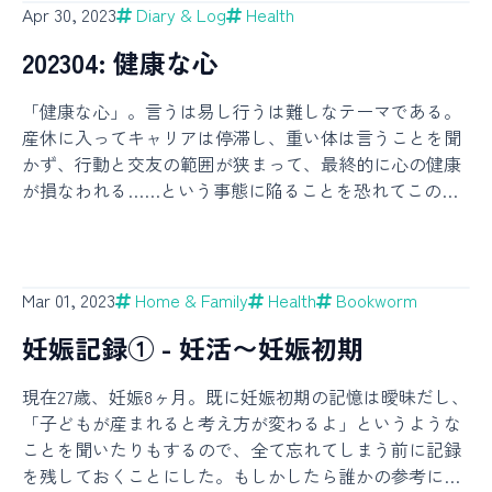
な10ヶ月だった。あかちゃんはほわほわしていて、でも
なこんなで今月は産休中に済ませておきたい面倒なこと
Apr 30, 2023
Diary & Log
Health
もまた事実で、にわかには信じがたかった。もともと子
既に意思の萌芽は感じられて、泣き声にも一応の個性が
を順番に片付けながら過ごしていた。ちなみに歯科治療
どもは二人がいいと話していたこともあり嬉しいニュー
202304: 健康な心
あり、なんとも不思議な存在だ。親子ともに初心者であ
を経てクリアしたのは不要な歯との離別のみではない。
スではあるものの、思っていたよりもずっと早いタイミ
り今はお互いに距離を探り合っているが、非日常が日常
子の睡眠中の外出も同時に試すことが出来た。夫の育休
ングだったので、二人で驚きながら「これはまた大変な
「健康な心」。言うは易し行うは難しなテーマである。
へと近づくその過程もまたいつか振り返って楽しかった
が終わり、平日は主に私が子のお世話をしているが、当
ことになりましたね……」と笑うことしか出来なかっ
産休に入ってキャリアは停滞し、重い体は言うことを聞
と言えるように過ごしていきたい。ということでここか
然私がひとりで済ませたい用事もある。心配しつつ試し
た。この時点ではまだ喜びよりも驚きが勝っていたとい
かず、行動と交友の範囲が狭まって、最終的に心の健康
らは 妊娠記録 - 妊活〜妊娠初期 の続きを書いていく。欲
てみたところ、仕事中であっても子が寝ているのをベビ
うのが正直なところである。その後なぜか全く気持ち悪
が損なわれる……という事態に陥ることを恐れてこの目
しい物リストも一応公開しているので、もしなにか贈り
ーモニターで見ていてもらいさえすれば、私が数時間外
くない一週間を過ごし、産科で妊娠を確認してから本格
標を定めた。具体的に気にしてみたことは以下の通り。
たくてたまらない人がいたら見てね！※ 本記事は全て個
出しても支障はないようだった。アイキャッチもひとり
的なつわりに突入した。第一子出産後の体重が戻りきっ
生活リズムの維持 - ホルモンバランスの変化によりお昼
人の体験を記録したものでしかなく、医学的な裏付けな
で見に行ったマティス展のもの。新しい生活での時間の
ていなかったため、するする減る体重に糠喜びもした
寝をすることが増えると聞いていたので、昼夜逆転はし
どはちゃんと調べていません。妊娠中期（5-7ヶ月）いわ
使い方を模索している。・7月になって、夫は仕事に戻っ
が、既に対処法を知っていたので最終的にはそこま
ないように「朝はお布団から出る、夜はお布団に入る」
ゆる安定期に入り、マネージャー以外のチームメイトに
Mar 01, 2023
Home & Family
Health
Bookworm
た。私はというと特に何をするでもなく、子の面倒を見
というのだけは守った。起床後に朝ごはんを食べてもう
も妊娠を打ち明けたり、少し広い家に引越したり、子ど
ながら家事を片付け、予防接種や保育園見学に行ったり
妊娠記録① - 妊活〜妊娠初期
一度眠る日もあったけれど、昼過ぎまでお布団から出な
もがいる知り合いに話を聞いたり、と本格的に養育の準
もしつつ基本的にはゆるゆると日々を過ごしている。子
いよりはマシなはず。食生活の維持 - 社食の恩恵にあず
備をしはじめたのがこの頃だった。安定しているはずの
がそこそこ良く眠ってくれることもあり、当初案じてい
現在27歳、妊娠8ヶ月。既に妊娠初期の記憶は曖昧だし、
かれなくなってしまい、自分で食生活を整える必要に駆
この時期にメンタルの調子が崩れかけたりもしたが、体
たほど大変な生活にはならなかったので、相変わらず土
「子どもが産まれると考え方が変わるよ」というような
られた。そもそも産休前から自分のレシピレパートリー
は元気だから適当に外出してリフレッシュすることも出
日は人を招いて家で遊んでもらうことが多い。子には
ことを聞いたりもするので、全て忘れてしまう前に記録
に飽きつつあったこともあり、「いつもの食材で新しい
来て、そこまで大事には至らずに済んだ。つわりの時期
様々に生きる大人を見て育ってもらおうと思う。子の写
を残しておくことにした。もしかしたら誰かの参考にな
レシピに挑戦する」というのを定期的にやってみたとこ
に寝てばかりいたこともあり体力の低下が著しく、この
真や動画を見返していると、この一ヶ月だけでもたくさ