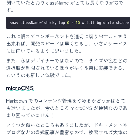
聞いていたとおり className がとても長くなりがちで
す。
<nav className="sticky top
-0
 z
-10
 w-full bg-white shadow
-2
x
これに慣れてコンポーネントを適切に切り出すことさえ
出来れば、開発スピードは早くなるし、小さいサービス
には向いているように思いました。
また、私はデザイナーではないので、サイズや色などの
選択肢が制限されているほうが早く＆楽に実装できる、
というのも新しい体験でした。
microCMS
Markdown でのコンテンツ管理をやめるかどうかはとて
も迷いましたが、今のところ microCMS が便利なのであ
まり困っていません！
いくつか躓いたところもありましたが、ドキュメントや
ブログなどの公式記事が豊富なので、検索すれば大体の