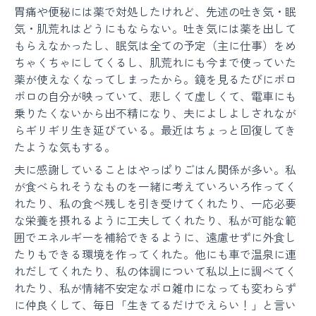
胃痛や便秘には薬で対処したけれど、先述の吐き気・眠
気・肌荒れはどうにもならない。吐き気には薬を出して
もらえなかったし、眠気は全ての予定（主に仕事）をめ
ちゃくちゃにしてくるし、肌荒れにも今まで使っていた
薬が使えなくなってしまったから。鏡を見るたびにボロ
ボロの自分が映っていて、悲しくて虚しくて、電車にも
乗りたくないから出不精になり、夫によしよしされなが
らギリギリ生き延びている。最近はちょっと回復してき
たような気もする。
夫に感謝していることはやっぱりごはん関係が多い。私
が食べられそうなものを一緒に考えていろいろ作ってく
れたり、私の食べ残しを引き受けてくれたり、一応必要
な栄養を摂れるように工夫してくれたり、私が可能な範
囲でエネルギーを補給できるように、遠慮せずに外食し
たりもできる環境を作ってくれた。他にも車で温泉に連
れだしてくれたり、私の体調について私以上に調べてく
れたり、私が情緒不安定なボロ雑巾になっても変わらず
に仲良くして、毎日「生きてるだけでえらい！」と言い