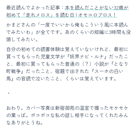
最近読んでよかった記事：
本を読んだことがない32歳が
初めて「走れメロス」を読む日 | オモコロブロス！
かまどさんの「一度でいいから俺もこういう風に本読ん
でみたいわ」が全てです。あのくらいの短編に3時間も没
頭してみたい。
自分の初めての読書体験は覚えていないけれど、最初に
買ってもらった児童文学が『妖界ナビ・ルナ』だったこ
と、最初に買ってもらった普通の（？）小説が『となり
町戦争』だったこと、宿題で出された『スーホの白い
馬』の音読で泣いたこと、くらいは覚えています。
・
おわり。カバー写真は新宿御苑の温室で撮ったモケモケ
の葉っぱ。ボコボコな私の話し相手になってくれたみん
なありがとうね。