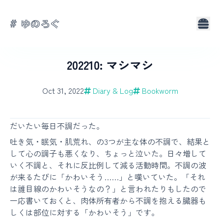
# ゆのろぐ
About
Tags
202210: マシマシ
Oct 31, 2022
Diary & Log
Bookworm
だいたい毎日不調だった。
吐き気・眠気・肌荒れ、の3つが主な体の不調で、結果と
して心の調子も悪くなり、ちょっと泣いた。日々増して
いく不調と、それに反比例して減る活動時間。不調の波
が来るたびに「かわいそう……」と嘆いていた。「それ
は誰目線のかわいそうなの？」と言われたりもしたので
一応書いておくと、肉体所有者から不調を抱える臓器も
しくは部位に対する「かわいそう」です。