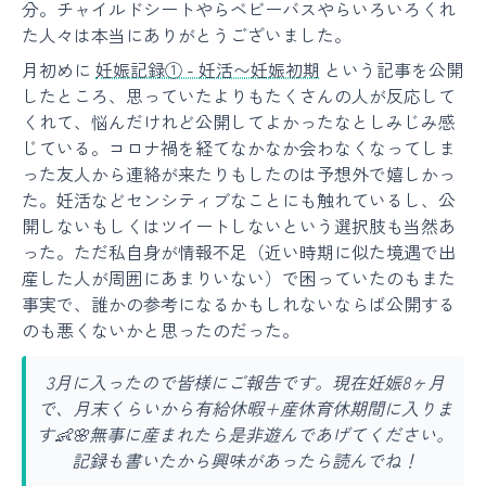
分。チャイルドシートやらベビーバスやらいろいろくれ
た人々は本当にありがとうございました。
月初めに
妊娠記録① - 妊活〜妊娠初期
という記事を公開
したところ、思っていたよりもたくさんの人が反応して
くれて、悩んだけれど公開してよかったなとしみじみ感
じている。コロナ禍を経てなかなか会わなくなってしま
った友人から連絡が来たりもしたのは予想外で嬉しかっ
た。妊活などセンシティブなことにも触れているし、公
開しないもしくはツイートしないという選択肢も当然あ
った。ただ私自身が情報不足（近い時期に似た境遇で出
産した人が周囲にあまりいない）で困っていたのもまた
事実で、誰かの参考になるかもしれないならば公開する
のも悪くないかと思ったのだった。
3月に入ったので皆様にご報告です。現在妊娠8ヶ月
で、月末くらいから有給休暇+産休育休期間に入りま
す👶🌸無事に産まれたら是非遊んであげてください。
記録も書いたから興味があったら読んでね！