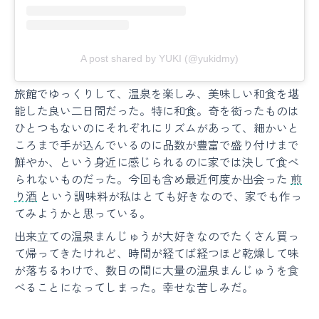
A post shared by YUKI (@yukidmy)
旅館でゆっくりして、温泉を楽しみ、美味しい和食を堪
能した良い二日間だった。特に和食。奇を衒ったものは
ひとつもないのにそれぞれにリズムがあって、細かいと
ころまで手が込んでいるのに品数が豊富で盛り付けまで
鮮やか、という身近に感じられるのに家では決して食べ
られないものだった。今回も含め最近何度か出会った
煎
り酒
という調味料が私はとても好きなので、家でも作っ
てみようかと思っている。
出来立ての温泉まんじゅうが大好きなのでたくさん買っ
て帰ってきたけれど、時間が経てば経つほど乾燥して味
が落ちるわけで、数日の間に大量の温泉まんじゅうを食
べることになってしまった。幸せな苦しみだ。