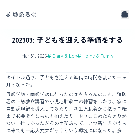
# ゆのろぐ
About
Tags
202303: 子どもを迎える準備をする
Mar 31, 2023
Diary & Log
Home & Family
タイトル通り、子どもを迎える準備に時間を割いた一ヶ
月となった。
母親学級・両親学級に行ったのはもちろんのこと、消防
署の上級救命講習で小児心肺蘇生の練習をしたり、家に
自動調理鍋を導入してみたり、新生児肌着から抱っこ紐
まで必要そうなものを揃えたり。やりはじめたらきりが
ない。忙しかったがその甲斐あって、いつ新生児がうち
に来ても一応大丈夫だろうという環境にはなった。多