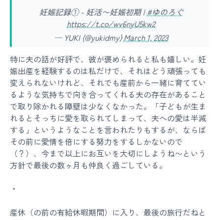
妊娠記録① - 妊活〜妊娠初期 |
#ゆのろぐ
https://t.co/wv6nyU5kw2
— YUKI (@yukidmy)
March 1, 2023
特に夫の話が好評で、彼が褒められると私も嬉しい。妊
娠出産を経験するのは私だけで、それはどう頑張っても
変えられないけれど、それでも産前から一緒に育ててい
るような気持ちで向き合ってくれる夫の存在があること
で取り除かれる障壁は少なくなかった。「子どもが生ま
れるとそっちに愛を取られてしまって、夫への愛は半減
する」というようなことを言われたりもするが、ならば
その前に愛情を倍にする努力をするしかないので
（？）、今まで以上にお互いを大切にしようね〜という
方針で最後の数ヶ月も仲良く過ごしている。
・
産休（の前の有給休暇期間）に入り、最後の旅行だねと