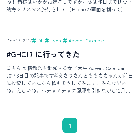
ね！ 皆様はいかがお過ごしですか。私は昨日まで伊豆・
熱海クリスマス旅行をして（iPhoneの画面を割って）き
ました。情報系を勉強していない人と一緒に行ったので
すが、バスの待ち時間にアドベントカレンダーについて
「そもそもアレなんなの」「なんでアレやってるの」な
どの質問をされ、割れたiPhoneを撫でながら説明しまし
Dec 17, 2017
DEI
Event
Advent Calendar
た。伊豆で。そこで今回は『情報系を勉強する女』につ
#GHC17 に行ってきた
いての話をしてみようと思……ったのですが『情報系を
勉強する女』を増やしたい話になってしまいました。情
こちらは 情報系を勉強する女子大生 Advent Calendar
報分野に関わっていない方でも読めるように書いたつも
2017 3日目の記事です✌️あさりさんとももちちゃんが前日
りです。また、今回は女性にフォーカスしましたが、
に投稿していたから私もそうしてみます。みんな早い
『ダイバーシティ』はジェンダーだけではなく人種や宗
ね。えらいね。ハチャメチャに風邪を引きながら12月を
教など様々な観点から必要とされているものです。それ
迎えました。鼻と喉をやられたのでまともな声が出ず、
ではよろしくお願いします。*****「情報系」「エンジ
地鳴りのような音を発しながらなんとか生きています。
ニア」などのワードからどんな人を想像しますか？薄暗
お医者様からは「鼻をかむときのパワーが強すぎる、も
い部屋で大きなディスプレイに向かう男性、もしくは明
っと優しくしてあげなさい」と厳重注意を受けました。
るい部屋で薄いラップトップPCを開いた男性をイメージ
1
皆様もお気をつけください。「女子大生ブログ」の書き
する方が多いと思います。そうなんです。実際、情報分
出しがこれでいいのか非常に疑問ですが、私はまだ女子
野で活躍する女性はまだまだ少ないのです。様々な企業