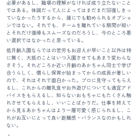
必要があるし、職場の理解がなければ成り立たないこと
ではある。体調だって人によってはまだまだ回復しきっ
ていなかったりするから、誰にでも勧められるオプショ
ンではない。それでも、チームを離れている期間が短い
とそれだけ復帰もスムーズなのだろうし、今のところ悪
い選択ではなかったと思っている。
低月齢入園ならではの苦労もお迎えが早いこと以外は特
に無く、大抵のことはいつ入園させてもあまり変わらな
さそう。それどころか近い月齢のあかちゃん同士で学び
合うらしく、慣らし保育が始まってからの成長が著しい
ので、それはそれで面白かった。プロに見守ってもらえ
るし、これからの離乳食やお外遊びについても適宜アド
バイスをもらえるし、知らないおもちゃにもたくさん触
れさせてもらえるし、いいことばかりだ。仕事を終えて
から見るあかちゃんはより一層可愛く感じられるし、こ
れがお互いにとって良い距離感・バランスなのかもしれ
ない。
・