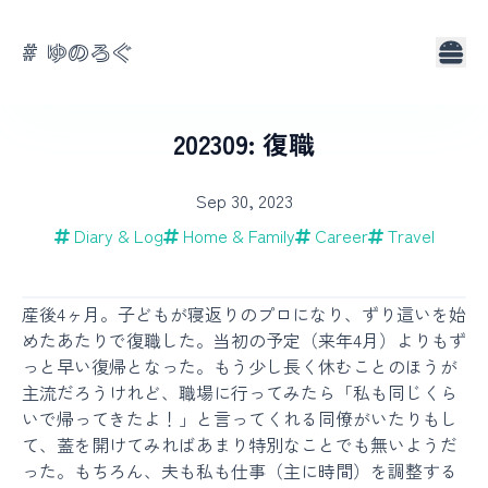
# ゆのろぐ
About
Tags
202309: 復職
Sep 30, 2023
Diary & Log
Home & Family
Career
Travel
産後4ヶ月。子どもが寝返りのプロになり、ずり這いを始
めたあたりで復職した。当初の予定（来年4月）よりもず
っと早い復帰となった。もう少し長く休むことのほうが
主流だろうけれど、職場に行ってみたら「私も同じくら
いで帰ってきたよ！」と言ってくれる同僚がいたりもし
て、蓋を開けてみればあまり特別なことでも無いようだ
った。もちろん、夫も私も仕事（主に時間）を調整する