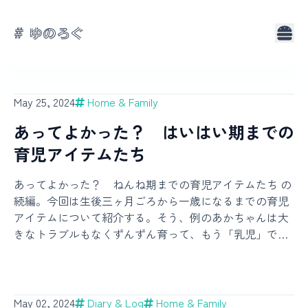
# ゆのろぐ
About
Tags
May 25, 2024
Home & Family
あってよかった？ はいはい期までの
育児アイテムたち
あってよかった？ ねんね期までの育児アイテムたち の
続編。今回は生後三ヶ月ごろから一歳になるまでの育児
アイテムについて紹介する。そう、例のあかちゃんは大
きなトラブルもなくずんずん育って、もう「乳児」では
なく「幼児」になったのである。最近はちょっと歩ける
ようにもなってきた。めでたいね。このくらいの時期に
なるともう家庭によって生活スタイルや子どもの性格が
違いすぎて、誰かの参考になるのかどうかは分からない
May 02, 2024
Diary & Log
Home & Family