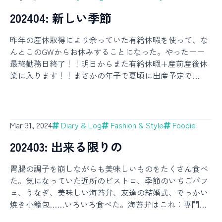
が、後で自分で読み返して懐かしく思うためにも書き残
202404: 新しい季節
しておくことにした。これまた長いので、興味のあると
ころだけ読んでもらいたい。衣服肌着以前書いた半袖前
昨年の産休取得により余っていた有給休暇を使って、な
開きや被るタイプのボディスーツ（ユニクロのものとか
んとこのGWからお休みすることになった。やったーー
ZARAのものとか、一枚で着ることを想定されているも
最終勤務日終了！！明日からまた有給休暇+産前産後休
の）を引き続き使っている。これに関しては季節を問わ
業に入ります！！まさかの年子で夏頃に出産予定で
ず常に半袖で過ごせた。偶然好きな柄を見つけたから長
す！！Thank you 産休……🌹🫰✨— YUKI (@yukidmy) April
袖のものも一枚だけ買ってみたが、体温調整はTシャツ
26, 2024 そういうわけで夏ごろにまた子どもを産む予定
や羽織りでなんとでもなるので、肌着の機能としては半
なのだが、第一子のときと比較してあまりにも楽観的な
袖で十分そうだった。ちなみに家でも保育園でもヘビー
自分（と夫）がなんだか少し面白い。去年は期待と同じ
に使っているからか段々とくすんだ色になってきてい
Mar 31, 2024
Diary & Log
Fashion & Style
Foodie
くらいの不安を抱えていたというのにね。今回はもはや
て、やっぱり肌着はお下がりには向かないなと実感して
202403: 出来る限りの
「新生児期よりも今の子のほうがかわいい、ようやくこ
いる。ちゃんと漂白もしているのにね。今のところはこ
こまで来たのにまたあれを最初からやるのか？？」とす
れで全く困っていないが、サイズアウトして新しいもの
胃腸の調子を崩しながらも美味しいものをたくさん食べ
ら思っている。慣れとは恐ろしいものです。お休みに伴
を買うとしたら、もうボディスーツではなくタンクトッ
た。気になっていた近所のビストロ、季節のいちごパフ
って業務の引き継ぎやら様々な書類手続きやらがあり、
プとかになるらしい。段々と大人と同じ形のものが着ら
ェ、うなぎ、美味しい海苔弁、友達の結婚式、でっかい
遅れたら迷惑だからと前倒しでいろいろ進めた結果、勤
れるようになるから、選ぶのは楽になりそう。洋服保育
焼き小籠包……いろいろ食べた。海苔弁はこれ：専門店
務最終週にはあまりやることが無くなってしまってゆっ
園用も含めていろいろ買った！ ずり這いなどで活発に
の海苔弁をじっくり1時間かけて食べたなら【いちのや】
くり過ごしていた。前回もそんな感じだった気がする。
動くようになってからはもっぱらセパレートタイプの服