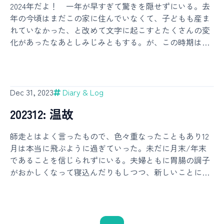
るのだろうし、何なら私たちにとってだって子を持って
2024年だよ！ 一年が早すぎて驚きを隠せずにいる。去
命に優劣をつけながら暮らしているというような内容の
た。やっぱりショートの方が褒められるし似合っている
からの生活は全てが新しく鮮やかなものになったのだか
年の今頃はまだこの家に住んでいなくて、子どもも産ま
ものがあった。浮浪者よりも子どもの命を重く見て、犯
のかもしれない。変化する体型と焼ける食道はどうしよ
ら、ただただ今を楽しむのが一番素敵な過ごし方となる
れていなかった、と改めて文字に起こすとたくさんの変
罪でなくとも倫理を外れた行いには私刑を与えたがり、
うもないものの、それ以外はある程度コントロールしな
はずだ。子の一歳の誕生日が近づくにつれ、時間の使い
化があったなあとしみじみともする。が、この時期は温
自身の利益を最大にするための選別を行う、破壊衝動に
がら無理せずにあと数ヶ月を楽しんでいきます（宣
方について考えることが増えてきた。また新しい一年
泉旅行を楽しんで、いちごとみかんをモリモリ食べて、
も似た本性を社会のルールの中で抑え込んで生きる。私
言）。・結婚式の話をする！大学の友達の結婚式に家族
みたいな根っこのところは全く変わっていなくて、それ
もあなたも本当は公平・平等なんて信じていませんよ
全員で招待され、子連れで参加してきた。カバー画像は
はそれでちょっと面白い。今年の目標はやっぱり去年と
ね？ というような問いかけを主題として話が進む。私
そのときに撮ってもらったもの。分かりづらいけれど私
同様に「健康」でしかない。それ以上のゴールはセット
だって社会の一員としてルールを守らないと生きていけ
Dec 31, 2023
Diary & Log
のドレスと子どものスタイの色使いを似たものにしてい
したくない。でも出来る範囲で心も体も健康に、背筋を
ないからそうしているだけで、根底から全てに対して平
て、家族全員のコーディネートをちょっとまとめてみ
202312: 温故
シュッと伸ばして、あとは人からたまに褒められて感謝
等であるわけでは全く無いなと自身を顧みながら読み進
た。ニューオータニの日本庭園は広くて豪華で、桜はま
されさえもする天真爛漫さ（向こう見ずさと紙一重か
めたところ、クライマックスで出てきたひとつの回答が
だ咲いていなかったけれどとってもお目出度い気持ちで
師走とはよく言ったもので、色々重なったこともあり12
も）を失わないように生きていけたらもう最高です。
「そう生きることを不幸だとは思わない」というもの
散策できた。子は「赤ちゃん」ではなく「お子ちゃん」
月は本当に飛ぶように過ぎていった。未だに月末/年末
程々に頑張るぞ。・お正月に実家に行って、子と犬たち
で、私は目を見開いてしまった。つまり醜い本性それ自
になりつつあり、つまり乳児期が終わりつつあるのでな
であることを信じられずにいる。夫婦ともに胃腸の調子
（子よりもデカい）とを初めて対面させた。うちの子は
体が問題になるのではないということである。その思想
んとなく周りの雰囲気も分かるようになってきていて、
がおかしくなって寝込んだりもしつつ、新しいことにチ
たまに臆病な面を見せてくるので、今回も泣いちゃうか
自体が社会から植え付けられたものだと言ってしまえば
挙式ではあまり声を出さずに抱っこされていてくれた
ャレンジするというよりは今までに培った物事に立ち戻
なあと心配していたが、蓋を明けてみれば子は興味津々
それまでだが、心の底に抱えたものがどうであれ、全体
し、披露宴ではパン職人が焼いたらしいミルクパンなど
ったり生活の基盤を整えたりして過ごした。子の予防接
で犬に寄っていき、むしろ犬の方が戸惑うという面白い
の幸福を願って善く在ろうとすることは不幸な営みでは
をモ
種に何度も行くとか。そういう時間も必要。大晦日の深
光景が見られた。かわいい。つかまり立ちを繰り返す子
ないというのだ。これが人間の本質であるとすればそれ
夜に急いで書いていて、あまりに時間がないので今月の
を見守りながら、犬にとって赤ちゃんとはどういう存在