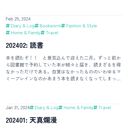
| オモコロブロス！ 春限定のメニューがあったのでそれ
手持ち無沙汰は性に合わなくて、そわそわそわそわと落
で過ごしている。最高気温が25℃を超えるまでは長袖T
をテイクアウトして、胃腸と相談しながらゆっくり食べ
ち着きのない妙な期間だった。アイキャッチは産休記念
シャツとレギンスパンツで過ごすことが多くて、それ以
た。温かなお弁当箱を抱きしめて心を弾ませながら帰路
（？）で食べに行ったピザの写真。初めて入ったお店だ
Feb 29, 2024
降は保育園の他の子の様子も見ながら半袖に移行した。
につく幸福よ。とろ鮭のふくよかな甘みとジューシー
ったけれど想像以上に美味しかった。生地がもちもちで
Diary & Log
Bookworm
Fashion & Style
ハーフパンツはまだ持っていないが、外遊びが増えると
さ、漬物と海苔ともち麦ごはんの相性の良さが特に素晴
私好みな感じ。また行きたい。・今年は桜の開花が遅か
Home & Family
Travel
長ズボンのほうが安全で良いとも聞くし、急いで買う必
らしかった。大海老の衣揚げもふわふわプリプリで、夫
ったので、今月前半は何度かお花見に行って、子どもに
要はないかなと思っている。トップスについては結局ミ
202402: 読書
も気に入っていた。ちなみに翌週からうちのごはんも雑
桜を見せることができた。この一年間は子にとって何も
キハウスが最強という結論に至った。洗濯乾燥機でぐる
穀米ではなくもち麦ごはんになった。胃腸だけでなく気
かもが初めてで、その貴重な出会いを逃すまいといろい
んぐるんやってもヨレにくいし、スナップボタンで安全
本を読むぞ！！ と意気込んで迎えた二月。ずっと前か
管支とか肌とかいろいろな調子を崩しがちな日々をすご
ろなものを見せよう感じさせようとする過程で、私たち
なものが多いし、お下がりに出来る可能性が高そうで、
ら図書館で予約していた本が続々と届き、読まざるを得
していて、それでも諦めたくないことはいくつかあり、
も大切な瞬間をたくさん見せてもらった。例えば器用に
しかもかわいいからよく着せてしまう。ボトムスはユニ
なかっただけである。自覚はなかったもののいわゆるマ
それらを出来るだけ取りこぼさないように出来る範囲で
なってきた指先で桜の花びらをつまむ姿。その花びらを
クロのレギンスパンツ一択らしいのでほぼこれしか持っ
ミーブレインなのかあまり本を読まなくなってしまって
工夫して生きている。ちょっとでも調子が悪いと最速で
口に運ぼうとする様子。花びらまみれの大地を靴下で踏
ていない。ハーフパンツもユニクロでいいのかな。あと
いたが、最近は少し本を読みたい気持ちが戻ってきて、
耳鼻科・内科・皮膚科・産婦人科に行く、お子ちゃんと
みしめたときのきらきらした目。きっと全部が子にとっ
はオーバーオールが数着ある。トップスがめくれな
長めのミステリーやSFにもじっくり向かい合えるように
夫を撫でて心をぽかぽかにする、体が重いな〜というと
ては必要な経験で、今を逃すともう得られなかったもの
なった。子どもにも本をたくさん読むようになってもら
きは軽くヨガをしてから寝る、とか。そういう小さなメ
なのだろうと思うと早すぎる哀愁で心がきゅっと締め付
いたいので、まずは親が楽しく読書する姿を見せられる
ンテナンスを欠かさずにいれば、意外と安定して過ごせ
Jan 31, 2024
Diary & Log
Home & Family
Travel
けられる。でもきっとこの先も成長した頭と心と身体と
ようにしたい。幸い未読本はモリモリ積まれている。当
るような気がしている。というか「メンテナンス」が必
の全てで巡る季節を満喫してくれるだろうし、それは決
202401: 天真爛漫
分読むものに困ることはない。ネタバレになってしまう
要な年齢になてきたのでそうせざるを得ない。メンテナ
してただの繰り返しなどではなく毎度新しい出会いがあ
のでタイトルは伏せるが、今月読んだ本の中に、人は皆
ンスコストを下げるために髪をバッサリ切ったりもし