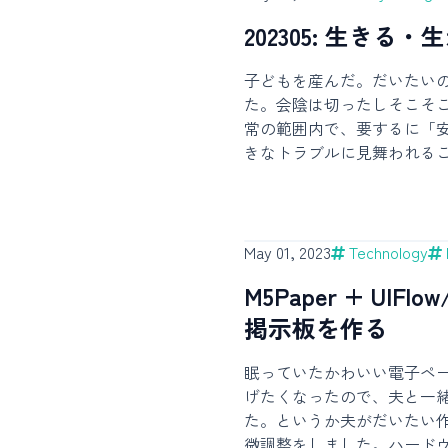
/boot/vmlinuz-5.10.0-21-amd6
202305: 生きる・
/boot/initrd.img-5.10.0-21-a
not be executed to detect ot
子どもを産んだ。だいたい
Systems on them will not be
た。会陰は切ったしそこそ
configuration. Check GRU
常の範囲内で、要するに「
documentation entry. Adding
きなトラブルに見舞われる
Firmware Settings ... doneFi
た。帰りついた我が家には
modifying /etc/default/grub
初心者の私と夫と、眠る、
multiple operating systems in
る、以外の行動を示さない
want to run os-prober. Howev
いた。子の命は私たちの手
# for guest OSes installed vi
May 01, 2023
Technology
最初の食事では、夫が「妊
running # os-prober can ca
M5Paper + UIFl
ット」と称して用意してく
チーズなどで生春巻き大会
掲示板を作る
昼夜を問わず数時間おきに
残り時間で生活を維持する
眠っていたかわいい電子ペ
やミルクの量にも不安を抱
げたくなったので、夫と一
体を痛めながら日々を過ご
た。というか夫がだいたい
心に回る。眠ってばかりの
微調整をしました。ハード