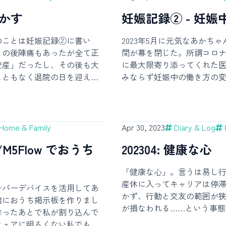
ルクを吐き、たまに排泄物
4 Found initrd image:
に大きくなり、出来ること
生かす
妊娠記録② - 妊
md64 Warning: os-prober will
に広がっていく。産前も産
her bootable partitions.
ぼんやりとしていた私を横
のことは妊娠記録②に書い
2023年5月に元気なあかち
 added to the GRUB boot
に乳児になってしまった。
この後陣痛もあったが全て正
間が幕を閉じた。所謂コロ
B_DISABLE_OS_PROBER
生児の時期を懐かしむ気持
安産」だったし、その後も大
に最大限寄り添ってくれた
 boot menu entry for UEFI
活の変化に弱く、0歳児との
こともなく退院の日を迎え
みならず妊娠中の働き方の
x: Enable os-prober by
ていた。そもそも細切れの
助産師などおらず、ただ育児
同僚、遠近問わず見守って
# If your computer has
いていかれないようにとあ
不快を訴える、宙を見つめ
んの人々、妊婦生活を明る
stalled, then you # probably
様々なことを調べ、子を観
生まれたての新生児とだけが
くれた夫、誰ひとりとして
er, if your computer is a host
ようやく親であることに、
中にあった。ちなみに帰宅後
な10ヶ月だった。あかちゃ
a LVM or raw disk devices,
Home & Family
Apr 30, 2023
Diary & Log
な気がする。先月「行動は
娠中食べられなかったものセ
既に意思の萌芽は感じられ
use damage
ow/M5Flow でおうち
202304: 健康な心
ている」と書いたが、生活
れた生の魚介類やナチュラル
あり、なんとも不思議な存
こし、今の感情があるのだ
をやった。生活は激変する。
り今はお互いに距離を探り
すことに少し慣れて、お互
「健康な心」。言うは易し
授乳を行い、細切れにされた
へと近づくその過程もまた
合っている。子どもとの暮
産休に入ってキャリアは停
。子の体重を気にかけ、母乳
と言えるように過ごしてい
ーパーデバイスを活用してあ
親になったからといって今
かず、行動と交友の範囲が
え、慣れない授乳や沐浴で身
らは 妊娠記録 - 妊活〜妊
緒におうち掲示板を作りまし
ればならないわけではない
が損なわれる……という事
すようになる。全ては子を中
しい物リストも一応公開し
作ったあとで私が割り込んで
て、夫と二人で映画を観て
標を定めた。具体的に気に
生き物と暮らすことにも慣れ
たくてたまらない人がいたら
ウェアに明るくない私でも開