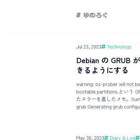
# ゆのろぐ
Jul 23, 2023
Technology
Debian の GRUB 
きるようにする
warning: os-prober will not 
bootable partitions.と
たエラーを直したメモ。SummaryB
grub Generating grub configuration file ... Found
background image: /usr/sha
base/desktop-grub.png Found
/boot/vmlinuz-6.1.0-9-amd64 
/boot/initrd.img-6.1.0-9-amd
May 30, 2023
Diary & Log