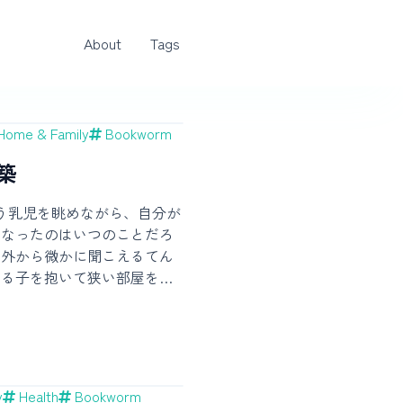
About
Tags
Home & Family
Bookworm
構築
う乳児を眺めながら、自分が
くなったのはいつのことだろ
の外から微かに聞こえるてん
ずる子を抱いて狭い部屋を歩
れもこれも、小さな自分は怖
かりだ。夜を怖がらないこと
ることも、人生のあるタイミ
いたことが今自然に出来てい
は育つ。勝手に育つ。毎日ミ
y
Health
Bookworm