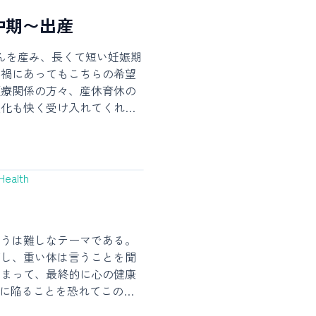
を撒き散らしながらも日増し
が増え、感情も感覚も爆発的
娠中期〜出産
後も親になった実感を持てず
目に、新生児はあっという間
ゃんを産み、長くて短い妊娠期
あまりの速度に驚き、既に新
ナ禍にあってもこちらの希望
ちすら芽生えてくる。私は生
医療関係の方々、産休育休の
生活にも最初は戸惑いを感じ
変化も快く受け入れてくれた
睡眠が辛かった。それでも置
応援して支えてくれたたくさ
れやこれやと世話を焼き、
く楽しい素敵な思い出にして
察するうちに、こちらも最近
欠くことの出来ないあたたか
新しい生活に慣れてきたよう
んはほわほわしていて、でも
Health
感情に先立つ、と信じて生き
て、泣き声にも一応の個性が
の変化が行動の変化を引き起
在だ。親子ともに初心者であ
ろう。子の方も私たちと過ご
合っているが、非日常が日常
いに心地よい生活の形を探り
行うは難しなテーマである。
いつか振り返って楽しかった
らしは変化に事欠かないが、
滞し、重い体は言うことを聞
きたい。ということでここか
までの生活すべてを捨てなけ
狭まって、最終的に心の健康
娠初期 の続きを書いていく。欲
。先日初めて人に子を任せ
態に陥ることを恐れてこの目
ているので、もしなにか贈り
きた。友達にも遊びに来ても
してみたことは以下の通り。
見てね！※ 本記事は全て個