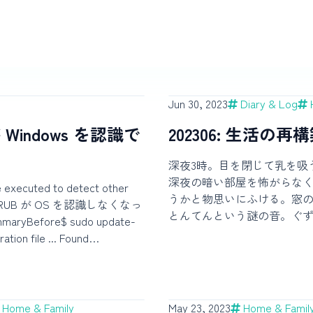
Jun 30, 2023
Diary & Log
が Windows を認識で
202306: 生活の再
深夜3時。目を閉じて乳を吸
深夜の暗い部屋を怖がらな
be executed to detect other
うかと物思いにふける。窓
いう GRUB が OS を認識しなくなっ
とんてんという謎の音。ぐ
efore$ sudo update-
き回る儀式めいた動き。ど
がっていたであろうことば
re/images/desktop-
も、子の泣き声だけで起き
 linux image:
ングでは不可能だと思って
Found initrd image:
て、意外な喜びがある。子
64 Found linux image:
Home & Family
May 23, 2023
Home & Famil